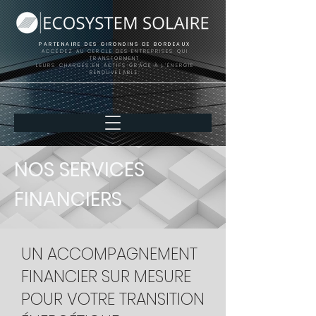
PARTENAIRE DES GIRONDINS DE BORDEAUX
ACCÉDEZ AU CERCLE DES ENTREPRISES
QUI
TRANSFORMENT
LEURS CHARGES EN ACTIFS GRÂCE À L’ÉNERGIE
RENOUVELABLE.
NOS SERVICES
FINANCIERS
UN ACCOMPAGNEMENT
FINANCIER SUR MESURE
POUR VOTRE TRANSITION